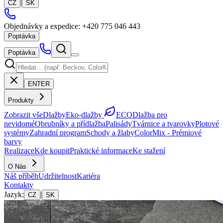
|
CZ
SK
Objednávky a expedice:
+420 775 046 443
Poptávka
Poptávka
ENTER
Produkty
Zobrazit vše
Dlažby
Eko-dlažby
ECO
Dlažba pro
nevidomé
Obrubníky a přídlažba
Palisády
Tvárnice a tvarovky
Plotové
systémy
Zahradní program
Schody a žlaby
ColorMix -
Prémiové
barvy
Realizace
Kde koupit
Praktické informace
Ke stažení
O Nás
Náš příběh
Udržitelnost
Kariéra
Kontakty
Jazyk
:
|
CZ
SK