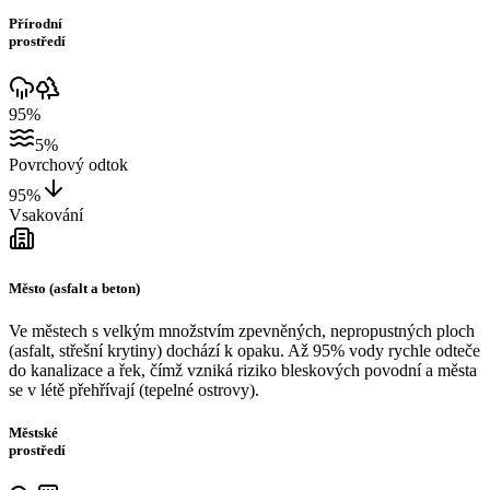
Přírodní
prostředí
95%
5%
Povrchový odtok
95%
Vsakování
Město (asfalt a beton)
Ve městech s velkým množstvím zpevněných, nepropustných ploch
(asfalt, střešní krytiny) dochází k opaku. Až 95% vody rychle odteče
do kanalizace a řek, čímž vzniká riziko bleskových povodní a města
se v létě přehřívají (tepelné ostrovy).
Městské
prostředí