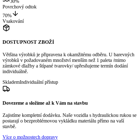
30%
Povrchový odtok
70%
Vsakování
DOSTUPNOST ZBOŽÍ
Většina výrobků je připravena k okamžitému odběru. U barevných
výrobků v požadovaném množství menším než 1 paleta /mimo
zámkové dlažby a štípané tvarovky/ upřesňujeme termín dodání
individuálně.
Skladem
Individuální přístup
Dovezeme a složíme až k Vám na stavbu
Zajistíme kompletní dodávku. Naše vozidla s hydraulickou rukou se
postarají o bezproblémovou vykládku materiálu přímo na vaší
stavbě.
Více o možnostech dopravy