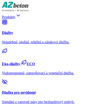
Produkty
Dlažby
Skladebná, plošná, reliéfní a zámková dlažba.
Eko-dlažby
ECO
Vodopropustná, zatravňovací a vegetační dlažba.
Dlažba pro nevidomé
Signální a varovné pásy pro bezbariérový pohyb.