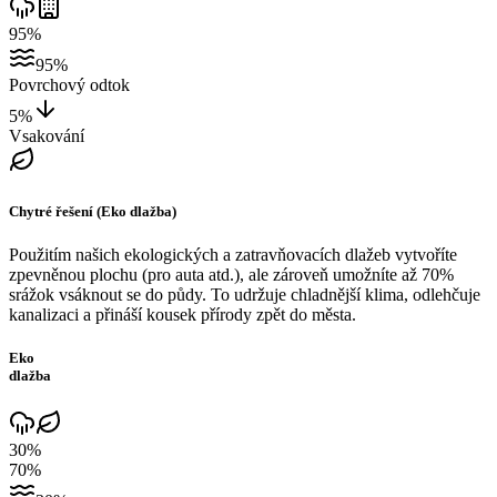
95%
95%
Povrchový odtok
5%
Vsakování
Chytré řešení (Eko dlažba)
Použitím našich ekologických a zatravňovacích dlažeb vytvoříte
zpevněnou plochu (pro auta atd.), ale zároveň umožníte až 70%
srážok vsáknout se do půdy. To udržuje chladnější klima, odlehčuje
kanalizaci a přináší kousek přírody zpět do města.
Eko
dlažba
30%
70%