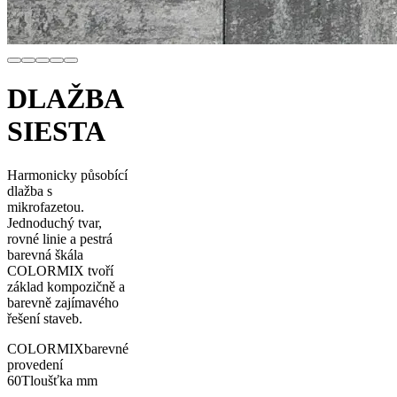
DLAŽBA
SIESTA
Harmonicky působící
dlažba s
mikrofazetou.
Jednoduchý tvar,
rovné linie a pestrá
barevná škála
COLORMIX tvoří
základ kompozičně a
barevně zajímavého
řešení staveb.
COLORMIX
barevné
provedení
60
Tloušťka mm