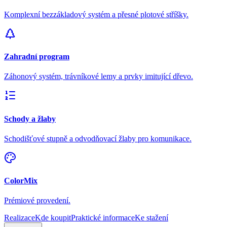
Komplexní bezzákladový systém a přesné plotové stříšky.
Zahradní program
Záhonový systém, trávníkové lemy a prvky imitující dřevo.
Schody a žlaby
Schodišťové stupně a odvodňovací žlaby pro komunikace.
ColorMix
Prémiové provedení.
Realizace
Kde koupit
Praktické informace
Ke stažení